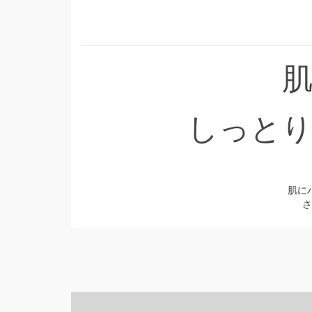
しっとり
肌に
さ