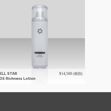
続きを読む
ELL STAR
¥
14,500
CELL STA
(税別)
DS Richness Lotion
DREAM SK