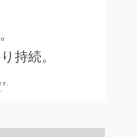
。
かり持続。
ます。
。