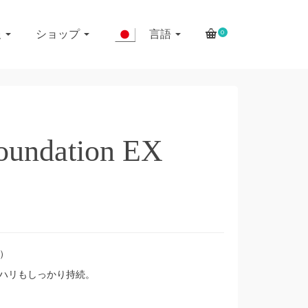
報
ショップ
言語
0
oundation EX
抜）
もハリもしっかり持続。